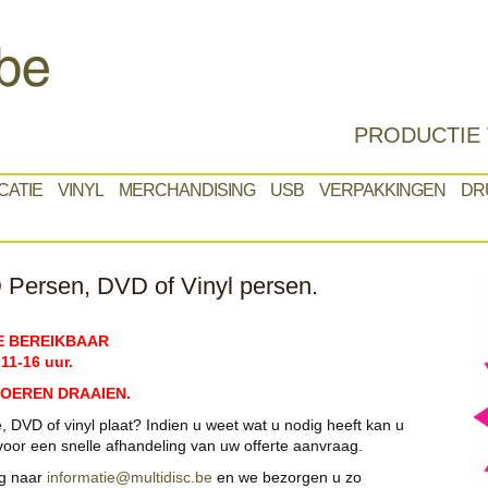
PRODUCTIE 
CATIE
VINYL
MERCHANDISING
USB
VERPAKKINGEN
DR
 Persen, DVD of Vinyl persen.
WE BEREIKBAAR
1-16 uur.
TOEREN DRAAIEN.
, DVD of vinyl plaat? Indien u weet wat u nodig heeft kan u
 voor een snelle afhandeling van uw offerte aanvraag.
ag naar
informatie@multidisc.be
en we bezorgen u zo