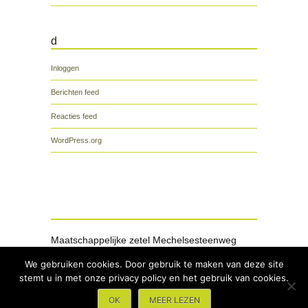
d
Inloggen
Berichten feed
Reacties feed
WordPress.org
Maatschappelijke zetel Mechelsesteenweg
2018 Antwerpen +32 (0)495/279.256 +32
We gebruiken cookies. Door gebruik te maken van deze site
(0)3/238.03.43 informatie@multidisc.be
stemt u in met onze privacy policy en het gebruik van cookies.
OK
MEER LEZEN