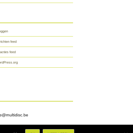
loggen
richten feed
acties feed
rdPress.org
e@multidisc.be