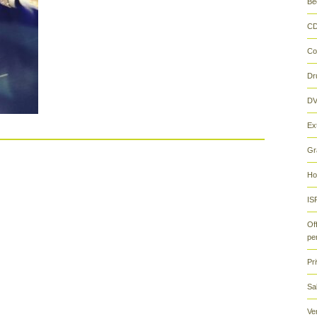
Be
CD
Co
Dr
DV
Ex
Gr
H
ISR
Of
pe
Pr
Sa
Ve