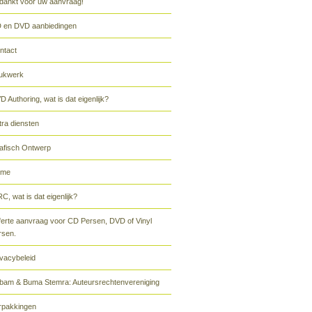
dankt voor uw aanvraag!
 en DVD aanbiedingen
ntact
ukwerk
D Authoring, wat is dat eigenlijk?
tra diensten
afisch Ontwerp
ome
C, wat is dat eigenlijk?
ferte aanvraag voor CD Persen, DVD of Vinyl
rsen.
ivacybeleid
bam & Buma Stemra: Auteursrechtenvereniging
rpakkingen