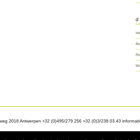
d
In
Be
Re
Wo
weg 2018 Antwerpen +32 (0)495/279.256 +32 (0)3/238.03.43 informati