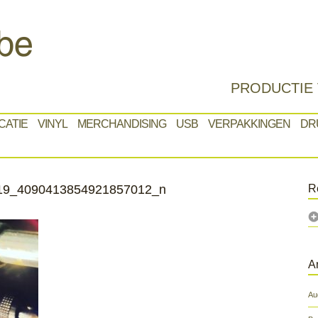
PRODUCTIE 
CATIE
VINYL
MERCHANDISING
USB
VERPAKKINGEN
DR
19_4090413854921857012_n
R
A
Au