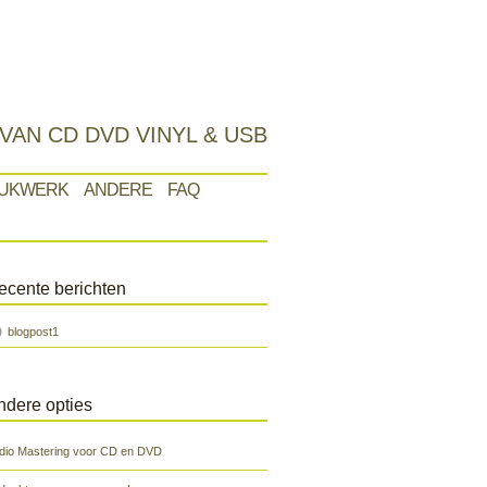
VAN CD DVD VINYL & USB
UKWERK
ANDERE
FAQ
ecente berichten
blogpost1
ndere opties
dio Mastering voor CD en DVD