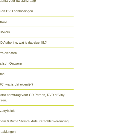
dankt voor uw aanvraag!
 en DVD aanbiedingen
ntact
ukwerk
D Authoring, wat is dat eigenlijk?
tra diensten
afisch Ontwerp
ome
C, wat is dat eigenlijk?
ferte aanvraag voor CD Persen, DVD of Vinyl
rsen.
ivacybeleid
bam & Buma Stemra: Auteursrechtenvereniging
rpakkingen