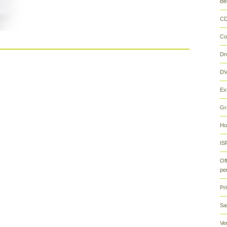
Be
CD
Co
Dr
DV
Ex
Gr
H
ISR
Of
pe
Pr
Sa
Ve