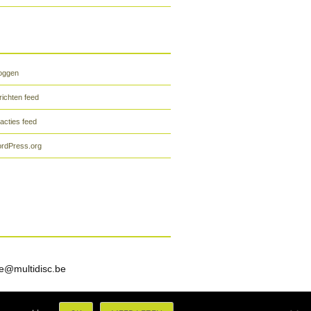
loggen
richten feed
acties feed
rdPress.org
e@multidisc.be