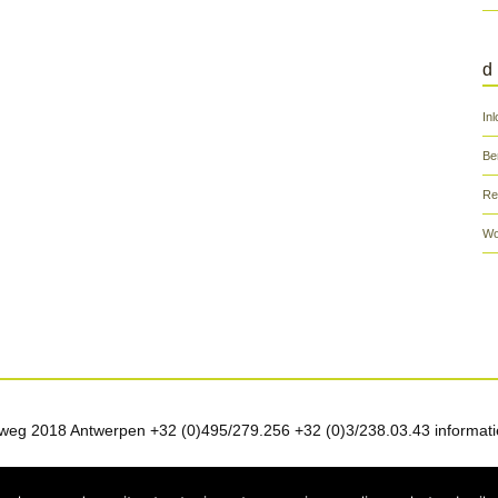
d
In
Be
Re
Wo
weg 2018 Antwerpen +32 (0)495/279.256 +32 (0)3/238.03.43 informati