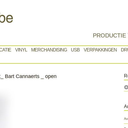
PRODUCTIE 
CATIE
VINYL
MERCHANDISING
USB
VERPAKKINGEN
DR
t_ Bart Cannaerts _ open
R
A
Au