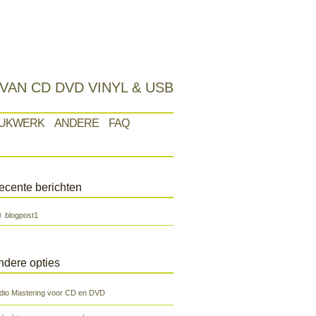
VAN CD DVD VINYL & USB
UKWERK
ANDERE
FAQ
ecente berichten
blogpost1
ndere opties
dio Mastering voor CD en DVD