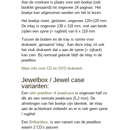
Aan de voorkant is plaats voor een boekje (ook
booklet genaamd) tot ongeveer 24 paginas. Het
boekje kan uitgenomen worden om het te lezen.
Het boekje meet, gesloten, ongeveer 120×120 mm.
De inlay is ongeveer 138 x 118 mm, met aan beide
zijden een spine (= rugtitel) van 6 x 118 mm
Tussen de bodem en de tray is ruimte voor
drukwerk, genaamd ‘inlay’. Aan deze inlay zit ook
het stuk drukwerk dat u aan de spine (= zijkant)
kan zien. Bij normaal gebruik blijft de inlay in de
jewelbox.
Meer info over CD en DVD drukwerk.
Jewelbox / Jewel case
varianten:
Een
slim jewelbox of jewelcase
is ongeveer half zo
dik als een normale jewelcase (5,2 mm). De
afmetingen van het boekje zijn identiek, de inlay
aan de achterkant ontbeekt en er is ook geen spine
/ rugtitel.
Een
Brilliantbox
, is een variant van de jewelbox
waarin 2 CD’s passen